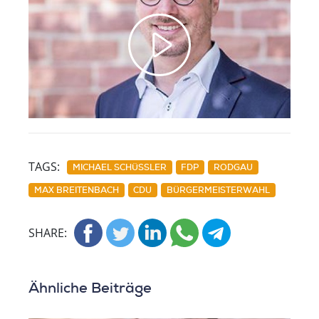
Play
Video
TAGS:
MICHAEL SCHÜSSLER
FDP
RODGAU
MAX BREITENBACH
CDU
BÜRGERMEISTERWAHL
SHARE:
Ähnliche Beiträge