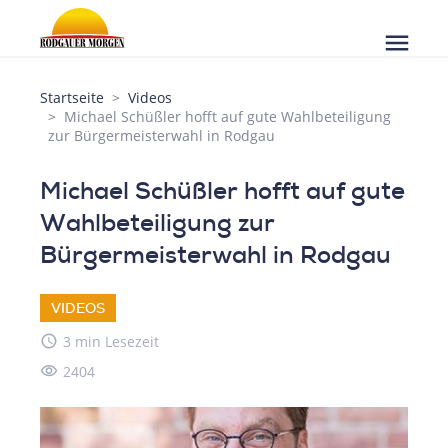
menu
Startseite
Videos
Michael Schüßler hofft auf gute Wahlbeteiligung
zur Bürgermeisterwahl in Rodgau
Michael Schüßler hofft auf gute
Wahlbeteiligung zur
Bürgermeisterwahl in Rodgau
VIDEOS
access_time
3 min Lesezeit
visibility
2404