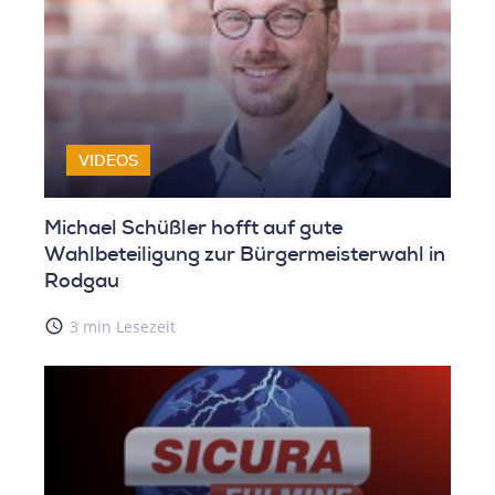
VIDEOS
Michael Schüßler hofft auf gute
Wahlbeteiligung zur Bürgermeisterwahl in
Rodgau
access_time
3 min Lesezeit