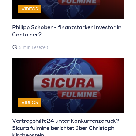
VIDEOS
Philipp Schober - finanzstarker Investor in
Container?
access_time
5 min Lesezeit
VIDEOS
Vertragshilfe24 unter Konkurrenzdruck?
Sicura fulmine berichtet über Christoph
Kirchenstein