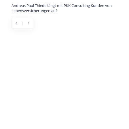
Andreas Paul Thiede fängt mit PKK Consulting Kunden von
Lebensversicherungen auf
chevron_left
chevron_right
Previous
Next