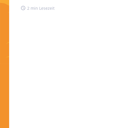
access_time
2 min Lesezeit