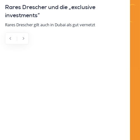
Rares Drescher und die „exclusive
investments“
Rares Drescher gilt auch in Dubai als gut vernetzt
chevron_left
chevron_right
Previous
Next