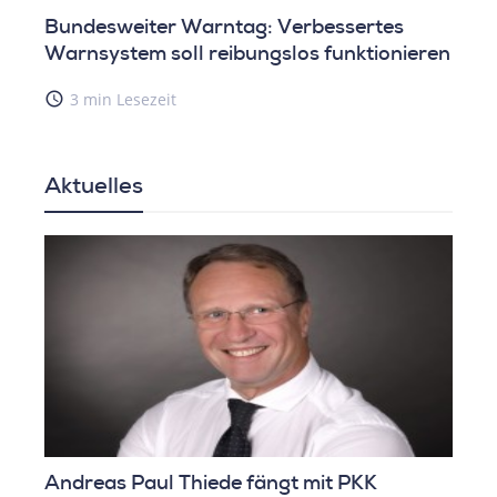
Bundesweiter Warntag: Verbessertes
Warnsystem soll reibungslos funktionieren
access_time
3 min Lesezeit
Aktuelles
K
Elon Musk kürzt für Donald Trump die US-