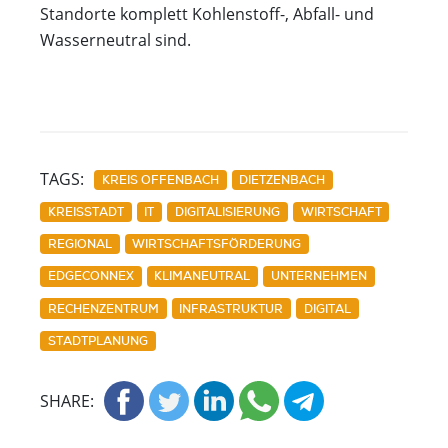
Standorte komplett Kohlenstoff-, Abfall- und
Wasserneutral sind.
TAGS:
KREIS OFFENBACH
DIETZENBACH
KREISSTADT
IT
DIGITALISIERUNG
WIRTSCHAFT
REGIONAL
WIRTSCHAFTSFÖRDERUNG
EDGECONNEX
KLIMANEUTRAL
UNTERNEHMEN
RECHENZENTRUM
INFRASTRUKTUR
DIGITAL
STADTPLANUNG
SHARE: