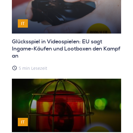
IT
Glücksspiel in Videospielen: EU sagt
Ingame-Käufen und Lootboxen den Kampf
an
access_time
5 min Lesezeit
IT