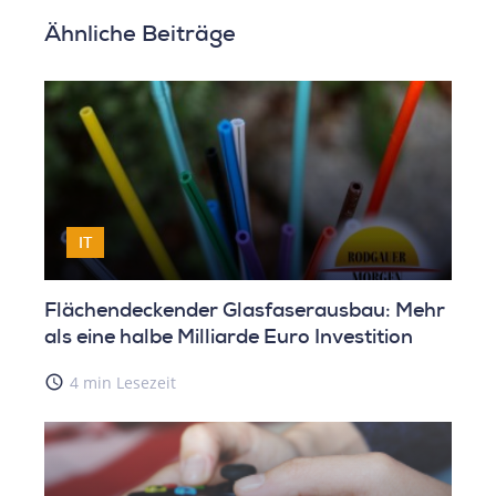
Ähnliche Beiträge
IT
Flächendeckender Glasfaserausbau: Mehr
als eine halbe Milliarde Euro Investition
access_time
4 min Lesezeit