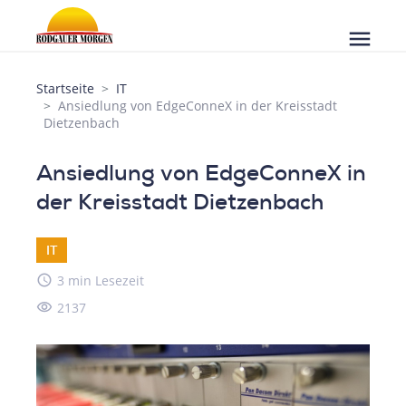
menu
Startseite
IT
Ansiedlung von EdgeConneX in der Kreisstadt
Dietzenbach
Ansiedlung von EdgeConneX in
der Kreisstadt Dietzenbach
IT
access_time
3 min Lesezeit
visibility
2137