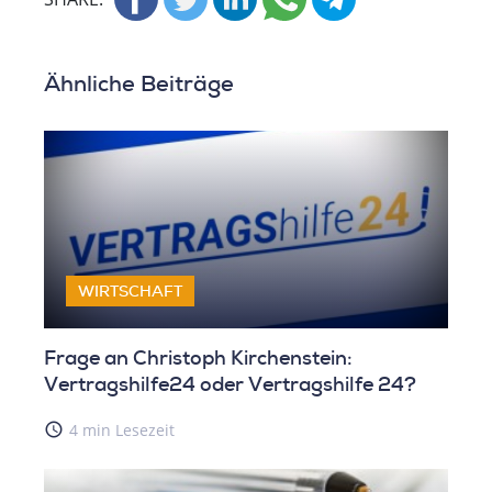
Ähnliche Beiträge
WIRTSCHAFT
Frage an Christoph Kirchenstein:
Vertragshilfe24 oder Vertragshilfe 24?
access_time
4 min Lesezeit