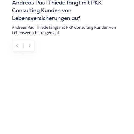
Thiede fängt mit PKK
Elon Musk kürzt für Do
nden von
Staatsausgaben
erungen auf
Elon Musk kürzt für Donald Trump
 fängt mit PKK Consulting Kunden von
n auf
chevron_left
chevron_right
Previous
Next