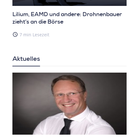
Lilium, EAMD und andere: Drohnenbauer
zieht‘s an die Börse
access_time
7 min Lesezeit
Aktuelles