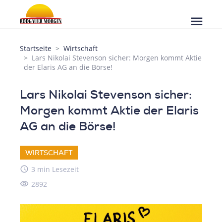
menu
Startseite
Wirtschaft
Lars Nikolai Stevenson sicher: Morgen kommt Aktie
der Elaris AG an die Börse!
Lars Nikolai Stevenson sicher:
Morgen kommt Aktie der Elaris
AG an die Börse!
WIRTSCHAFT
access_time
3 min Lesezeit
visibility
2892