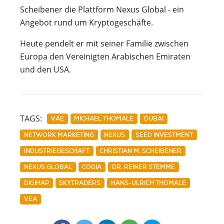
Scheibener die Plattform Nexus Global - ein
Angebot rund um Kryptogeschäfte.
Heute pendelt er mit seiner Familie zwischen
Europa den Vereinigten Arabischen Emiraten
und den USA.
TAGS:
VAE
MICHAEL THOMALE
DUBAI
NETWORK MARKETING
NEXUS
SEED INVESTMENT
INDUSTRIEGESCHÄFT
CHRISTIAN M. SCHEIBENER
NEXUS GLOBAL
COGIA
DR. REINER STEMME
DIGIHAP
SKYTRADERS
HANS-ULRICH THOMALE
VEA