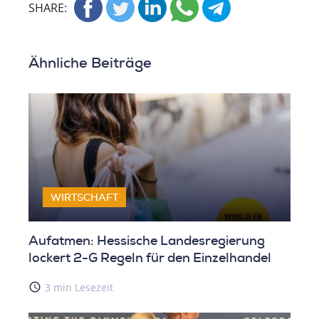
SHARE:
Ähnliche Beiträge
WIRTSCHAFT
Aufatmen: Hessische Landesregierung
lockert 2-G Regeln für den Einzelhandel
access_time
3 min Lesezeit