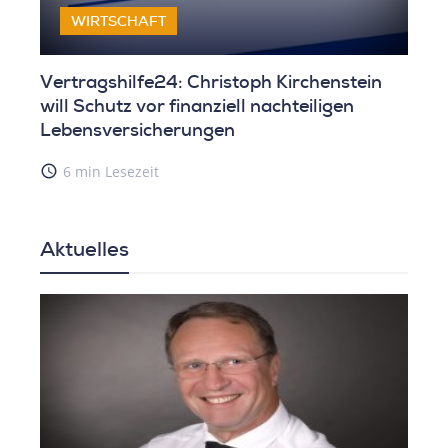
WIRTSCHAFT
Vertragshilfe24: Christoph Kirchenstein
will Schutz vor finanziell nachteiligen
Lebensversicherungen
access_time
6 min Lesezeit
Aktuelles