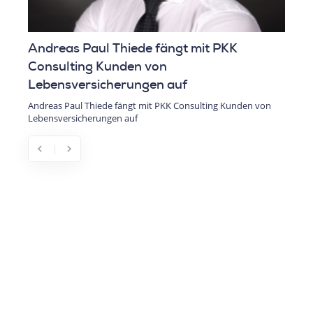
Thiede fängt mit PKK
Elon Musk kürzt für Do
nden von
Staatsausgaben
erungen auf
Elon Musk kürzt für Donald Trump
 fängt mit PKK Consulting Kunden von
n auf
chevron_left
chevron_right
Previous
Next