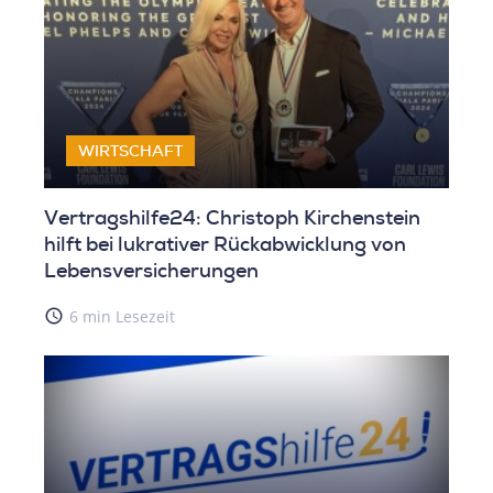
WIRTSCHAFT
Vertragshilfe24: Christoph Kirchenstein
hilft bei lukrativer Rückabwicklung von
Lebensversicherungen
access_time
6 min Lesezeit