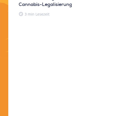
Cannabis-Legalisierung
access_time
3 min Lesezeit