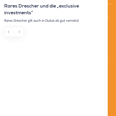
Rares Drescher und die „exclusive
investments“
Rares Drescher gilt auch in Dubai als gut vernetzt
chevron_left
chevron_right
Previous
Next