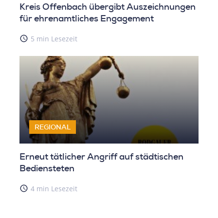
Kreis Offenbach übergibt Auszeichnungen
für ehrenamtliches Engagement
access_time
5 min Lesezeit
REGIONAL
Erneut tätlicher Angriff auf städtischen
Bediensteten
access_time
4 min Lesezeit