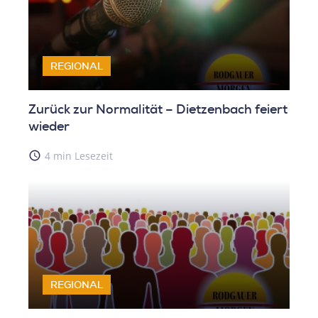
REGIONAL
Zurück zur Normalität – Dietzenbach feiert
wieder
access_time
4 min Lesezeit
REGIONAL