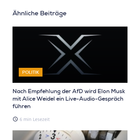
Ähnliche Beiträge
POLITIK
Nach Empfehlung der AfD wird Elon Musk
mit Alice Weidel ein Live-Audio-Gespräch
führen
access_time
6 min Lesezeit