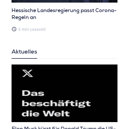
Hessische Landesregierung passt Corona-
Regeln an
access_time
3 min Lesezeit
Aktuelles
Elon Musk kürzt für Donald Trump die US-