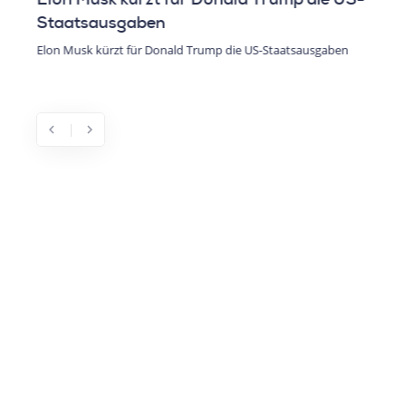
Staatsausgaben
Elon Musk kürzt für Donald Trump die US-Staatsausgaben
chevron_left
chevron_right
Previous
Next