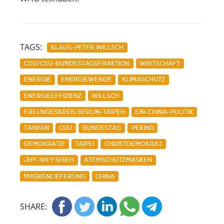
TAGS:
KLAUS-PETER WILLSCH
CDU/CSU-BUNDESTAGSFRAKTION
WIRTSCHAFT
ENERGIE
ENERGIEWENDE
KLIMASCHUTZ
ENERGIEEFFIZIENZ
WILLSCH
FREUNDESKREIS BERLIN-TAIPEH
EIN-CHINA-POLITIK
TAIWAN
CDU
BUNDESTAG
PEKING
DEMOKRATIE
TAIPEI
CHRISTDEMOKRAT
JHY-WEY SHIEH
ATEMSCHUTZMASKEN
MASKENLIEFERUNG
CHINA
SHARE: