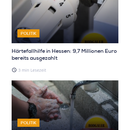
POLITIK
Härtefallhilfe in Hessen: 9,7 Millionen Euro
bereits ausgezahlt
access_time
3 min Lesezeit
POLITIK