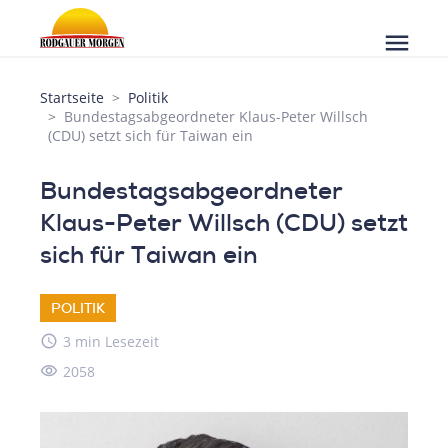
menu
Startseite
Politik
Bundestagsabgeordneter Klaus-Peter Willsch
(CDU) setzt sich für Taiwan ein
Bundestagsabgeordneter
Klaus-Peter Willsch (CDU) setzt
sich für Taiwan ein
POLITIK
access_time
3 min Lesezeit
visibility
2058