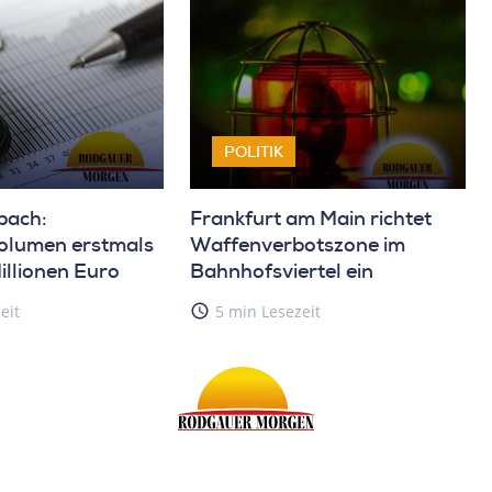
POLITIK
bach:
Frankfurt am Main richtet
olumen erstmals
Waffenverbotszone im
llionen Euro
Bahnhofsviertel ein
eit
access_time
5 min Lesezeit