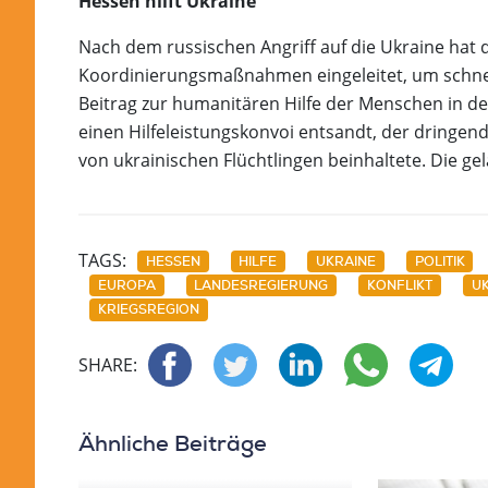
Hessen hilft Ukraine
Nach dem russischen Angriff auf die Ukraine hat d
Koordinierungsmaßnahmen eingeleitet, um schne
Beitrag zur humanitären Hilfe der Menschen in der
einen Hilfeleistungskonvoi entsandt, der dringe
von ukrainischen Flüchtlingen beinhaltete. Die ge
TAGS:
HESSEN
HILFE
UKRAINE
POLITIK
EUROPA
LANDESREGIERUNG
KONFLIKT
UK
KRIEGSREGION
SHARE:
Ähnliche Beiträge