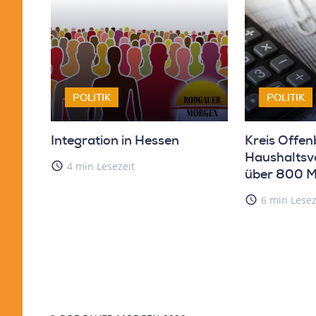
POLITIK
POLITIK
Integration in Hessen
Kreis Offen
Haushaltsv
access_time
4 min Lesezeit
über 800 Mi
access_time
6 min Lesez