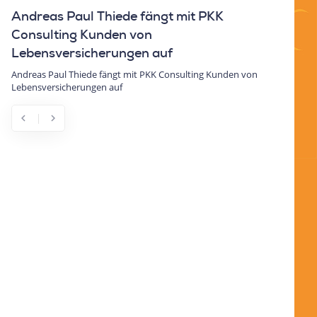
aul Thiede fängt mit PKK
Elon Musk kürzt fü
ng Kunden von
US-Staatsausgabe
rsicherungen auf
Elon Musk kürzt für Donald
 Thiede fängt mit PKK Consulting Kunden von
herungen auf
chevron_left
chevron_right
Previous
Next