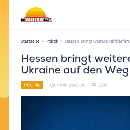
Startseite
Politik
Hessen bringt weitere Hilfsliefe
Hessen bringt weitere
Ukraine auf den Weg
access_time
4 min Lesezeit
visibility
2284
POLITIK