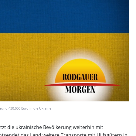
Andreas P
Consulti
Lebensve
Andreas Paul
Lebensversic
 rund 430.000 Euro in die Ukraine
tzt die ukrainische Bevölkerung weiterhin mit
entsendet das Land weitere Transporte mit Hilfsgütern in