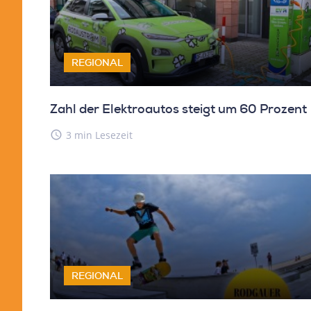
REGIONAL
Zahl der Elektroautos steigt um 60 Prozent
access_time
3 min Lesezeit
REGIONAL