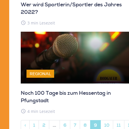
Wer wird Sportlerin/Sportler des Jahres
2022?
access_time
3 min Lesezeit
REGIONAL
Noch 100 Tage bis zum Hessentag in
Pfungstadt
access_time
4 min Lesezeit
‹
1
2
...
6
7
8
9
10
11