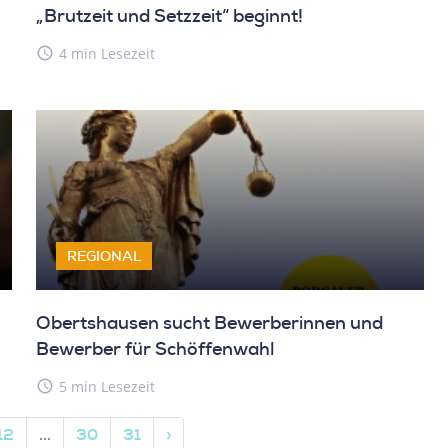
„Brutzeit und Setzzeit“ beginnt!
access_time
4 min Lesezeit
REGIONAL
Obertshausen sucht Bewerberinnen und
Bewerber für Schöffenwahl
access_time
5 min Lesezeit
12
...
30
31
›