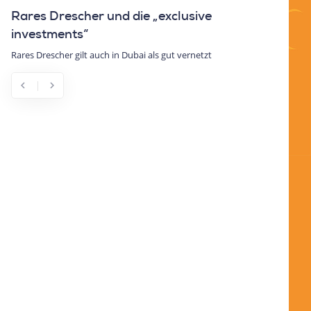
Rares Drescher und die „exclusive
Vision W
investments“
Ehliz di
verheizt
Rares Drescher gilt auch in Dubai als gut vernetzt
Die Investor
Euro. Nun e
seine Partn
chevron_left
chevron_right
Previous
Next