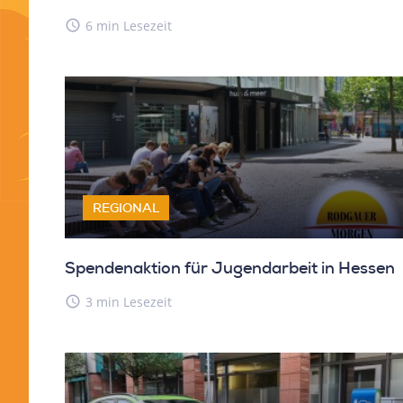
access_time
6 min Lesezeit
REGIONAL
Spendenaktion für Jugendarbeit in Hessen
access_time
3 min Lesezeit