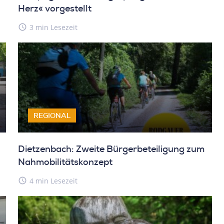
Herz« vorgestellt
access_time
3 min Lesezeit
REGIONAL
Dietzenbach: Zweite Bürgerbeteiligung zum
Nahmobilitätskonzept
access_time
4 min Lesezeit