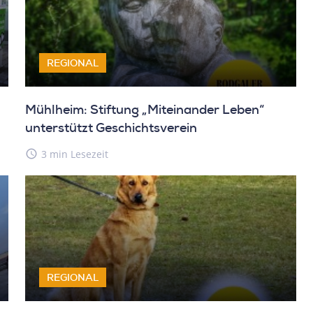
REGIONAL
Mühlheim: Stiftung „Miteinander Leben“
unterstützt Geschichtsverein
access_time
3 min Lesezeit
REGIONAL