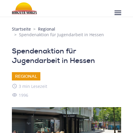
menu
Startseite
Regional
Spendenaktion für Jugendarbeit in Hessen
Spendenaktion für
Jugendarbeit in Hessen
REGIONAL
access_time
3 min Lesezeit
visibility
1996