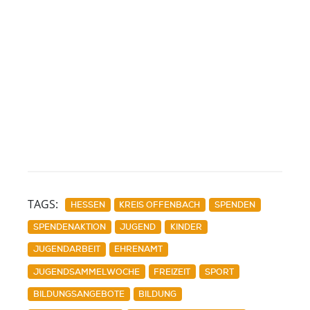
TAGS:
HESSEN
KREIS OFFENBACH
SPENDEN
SPENDENAKTION
JUGEND
KINDER
JUGENDARBEIT
EHRENAMT
JUGENDSAMMELWOCHE
FREIZEIT
SPORT
BILDUNGSANGEBOTE
BILDUNG