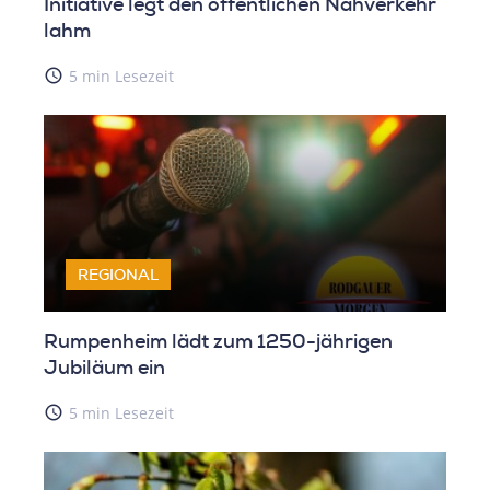
Initiative legt den öffentlichen Nahverkehr
lahm
access_time
5 min Lesezeit
REGIONAL
Rumpenheim lädt zum 1250-jährigen
Jubiläum ein
access_time
5 min Lesezeit