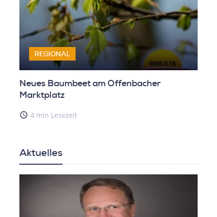
REGIONAL
Neues Baumbeet am Offenbacher
Marktplatz
access_time
4 min Lesezeit
Aktuelles