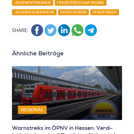
JUGENDVERBÄNDE
FREIZEITBESCHÄFTIGUNG
JUGENDFEUERWEHR
SPORTVEREIN
PFADFINDER
SHARE:
Ähnliche Beiträge
REGIONAL
Warnstreiks im ÖPNV in Hessen: Verdi-