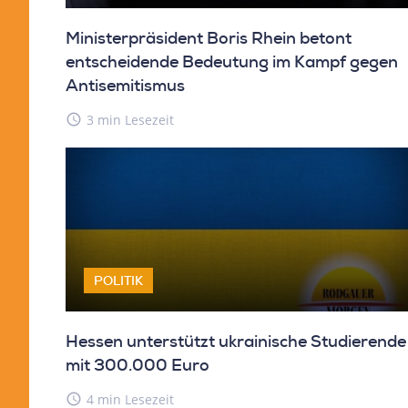
Ministerpräsident Boris Rhein betont
entscheidende Bedeutung im Kampf gegen
Antisemitismus
access_time
3 min Lesezeit
POLITIK
Hessen unterstützt ukrainische Studierende
mit 300.000 Euro
access_time
4 min Lesezeit