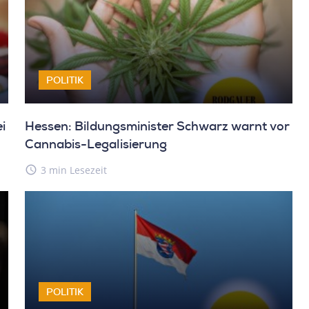
POLITIK
i
Hessen: Bildungsminister Schwarz warnt vor
Cannabis-Legalisierung
access_time
3 min Lesezeit
POLITIK