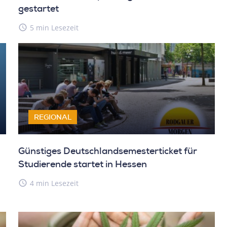
gestartet
Rare
inve
access_time
5 min Lesezeit
Rares D
REGIONAL
Günstiges Deutschlandsemesterticket für
Studierende startet in Hessen
access_time
4 min Lesezeit