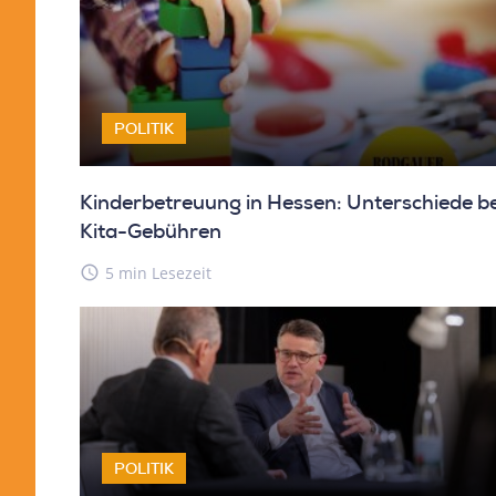
POLITIK
Kinderbetreuung in Hessen: Unterschiede be
Kita-Gebühren
access_time
5 min Lesezeit
POLITIK