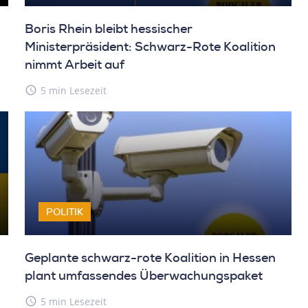
Boris Rhein bleibt hessischer
Ministerpräsident: Schwarz-Rote Koalition
nimmt Arbeit auf
access_time
5 min Lesezeit
POLITIK
Geplante schwarz-rote Koalition in Hessen
plant umfassendes Überwachungspaket
access_time
5 min Lesezeit