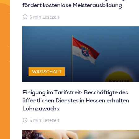
fördert kostenlose Meisterausbildung
access_time
5 min Lesezeit
WIRTSCHAFT
Einigung im Tarifstreit: Beschäftigte des
öffentlichen Dienstes in Hessen erhalten
Lohnzuwachs
access_time
5 min Lesezeit