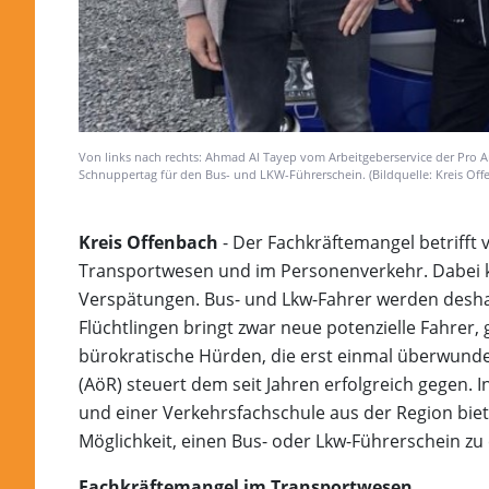
Von links nach rechts: Ahmad Al Tayep vom Arbeitgeberservice der Pro A
Schnuppertag für den Bus- und LKW-Führerschein. (Bildquelle: Kreis Off
Kreis Offenbach
- Der Fachkräftemangel betrifft 
Transportwesen und im Personenverkehr. Dabei 
Verspätungen. Bus- und Lkw-Fahrer werden desha
Flüchtlingen bringt zwar neue potenzielle Fahrer,
bürokratische Hürden, die erst einmal überwunde
(AöR) steuert dem seit Jahren erfolgreich gegen
und einer Verkehrsfachschule aus der Region biet
Möglichkeit, einen Bus- oder Lkw-Führerschein zu
Fachkräftemangel im Transportwesen