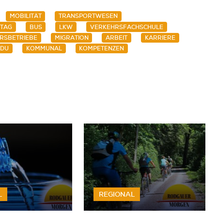
MOBILITÄT
TRANSPORTWESEN
TAG
BUS
LKW
VERKEHRSFACHSCHULE
RSBETRIEBE
MIGRATION
ARBEIT
KARRIERE
CDU
KOMMUNAL
KOMPETENZEN
L
REGIONAL