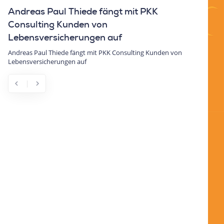
Elon Musk kürzt für Donald Trump die
US-Staatsausgaben
Elon Musk kürzt für Donald Trump die US-Staatsausgaben
von
chevron_left
chevron_right
Previous
Next