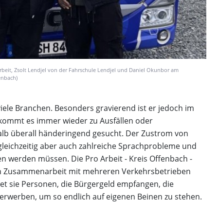
rbeit, Zsolt Lendjel von der Fahrschule Lendjel und Daniel Okunbor am
enbach)
viele Branchen. Besonders gravierend ist er jedoch im
kommt es immer wieder zu Ausfällen oder
lb überall händeringend gesucht. Der Zustrom von
 gleichzeitig aber auch zahlreiche Sprachprobleme und
n werden müssen. Die Pro Arbeit - Kreis Offenbach -
. In Zusammenarbeit mit mehreren Verkehrsbetrieben
et sie Personen, die Bürgergeld empfangen, die
 erwerben, um so endlich auf eigenen Beinen zu stehen.