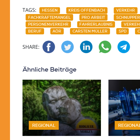
TAGS:
HESSEN
KREIS OFFENBACH
VERKEHR
FACHKRÄFTEMANGEL
PRO ARBEIT
SCHNUPPER
PERSONENVERKEHR
FAHRERLAUBNIS
VERKEH
BERUF
AÖR
CARSTEN MÜLLER
SPD
SHARE:
Ähnliche Beiträge
REGIONAL
REGIONA