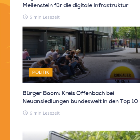
Meilenstein für die digitale Infrastruktur
access_time
5 min Lesezeit
POLITIK
Bürger Boom: Kreis Offenbach bei
Neuansiedlungen bundesweit in den Top 10
access_time
6 min Lesezeit