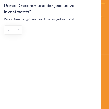
Rares Drescher und die „exclusive
investments“
Rares Drescher gilt auch in Dubai als gut vernetzt
chevron_left
chevron_right
Previous
Next