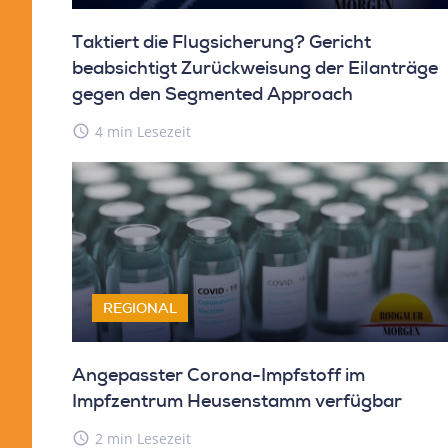
Taktiert die Flugsicherung? Gericht
beabsichtigt Zurückweisung der Eilanträge
gegen den Segmented Approach
access_time
4 min Lesezeit
REGIONAL
Angepasster Corona-Impfstoff im
Impfzentrum Heusenstamm verfügbar
access_time
2 min Lesezeit