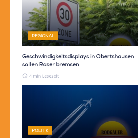
REGIONAL
Geschwindigkeitsdisplays in Obertshausen
sollen Raser bremsen
access_time
4 min Lesezeit
POLITIK