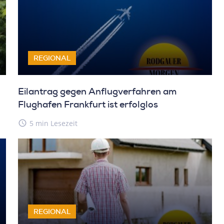
REGIONAL
Eilantrag gegen Anflugverfahren am
Flughafen Frankfurt ist erfolglos
access_time
5 min Lesezeit
REGIONAL