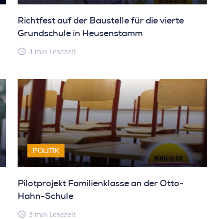
Richtfest auf der Baustelle für die vierte
Grundschule in Heusenstamm
access_time
4 min Lesezeit
POLITIK
Pilotprojekt Familienklasse an der Otto-
Hahn-Schule
access_time
3 min Lesezeit