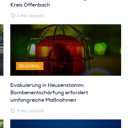
Kreis Offenbach
access_time
4 min Lesezeit
REGIONAL
Evakuierung in Heusenstamm:
Bombenentschärfung erfordert
umfangreiche Maßnahmen
access_time
3 min Lesezeit