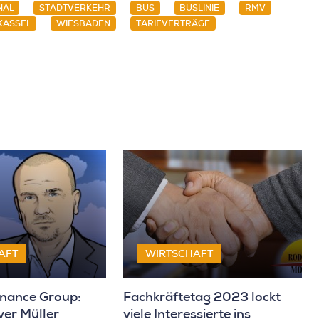
NAL
STADTVERKEHR
BUS
BUSLINIE
RMV
KASSEL
WIESBADEN
TARIFVERTRÄGE
AFT
WIRTSCHAFT
inance Group:
Fachkräftetag 2023 lockt
er Müller
viele Interessierte ins