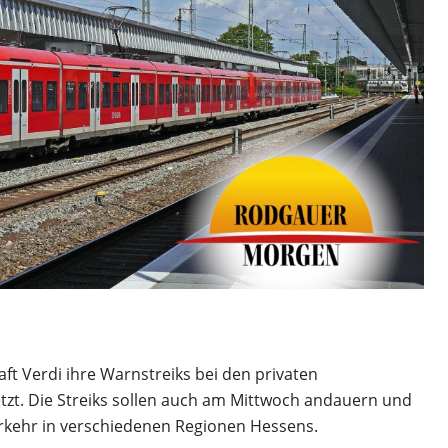
Andreas Paul Thiede fängt mit PK
Consulting Kunden von
Lebensversicherungen auf
Andreas Paul Thiede fängt mit PKK Consulting Ku
Lebensversicherungen auf
ft Verdi ihre Warnstreiks bei den privaten
zt. Die Streiks sollen auch am Mittwoch andauern und
rkehr in verschiedenen Regionen Hessens.