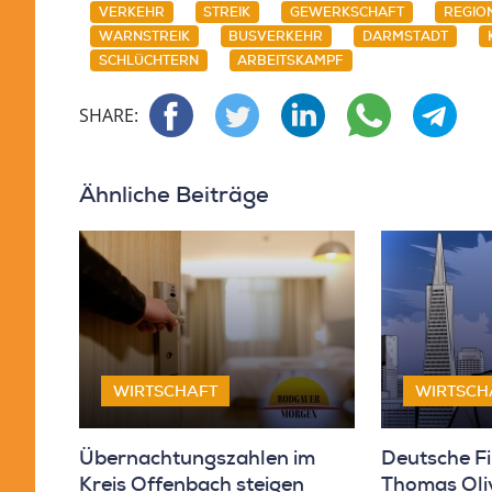
VERKEHR
STREIK
GEWERKSCHAFT
REGIO
WARNSTREIK
BUSVERKEHR
DARMSTADT
SCHLÜCHTERN
ARBEITSKAMPF
SHARE:
Ähnliche Beiträge
WIRTSCHAFT
WIRTSCH
Übernachtungszahlen im
Deutsche F
Kreis Offenbach steigen
Thomas Oliv