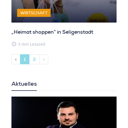
WIRTSCHAFT
„Heimat shoppen“ in Seligenstadt
access_time
3 min Lesezeit
‹
1
2
›
Aktuelles