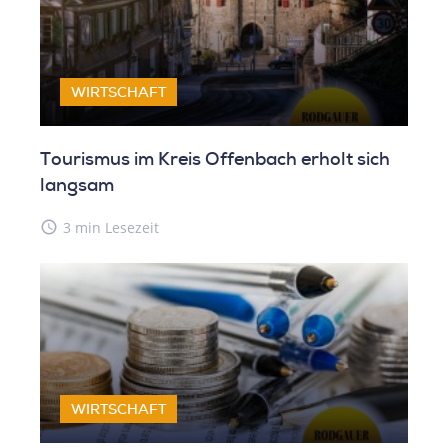
WIRTSCHAFT
Tourismus im Kreis Offenbach erholt sich
langsam
access_time
3 min Lesezeit
WIRTSCHAFT