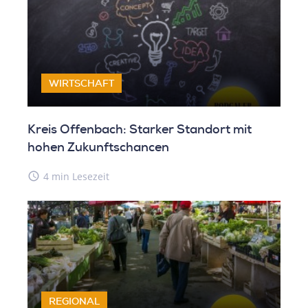
WIRTSCHAFT
Kreis Offenbach: Starker Standort mit
hohen Zukunftschancen
access_time
4 min Lesezeit
REGIONAL