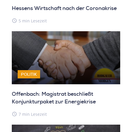
Hessens Wirtschaft nach der Coronakrise
access_time
5 min Lesezeit
POLITIK
Offenbach: Magistrat beschließt
Konjunkturpaket zur Energiekrise
access_time
7 min Lesezeit