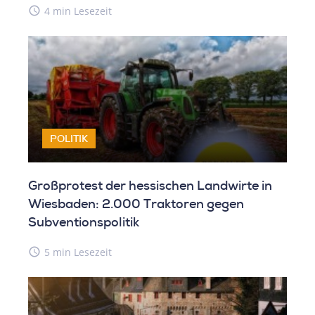
access_time
4 min Lesezeit
POLITIK
Großprotest der hessischen Landwirte in
Wiesbaden: 2.000 Traktoren gegen
Subventionspolitik
access_time
5 min Lesezeit