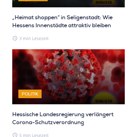
„Heimat shoppen“ in Seligenstadt: Wie
Hessens Innenstädte attraktiv bleiben
access_time
3 min Lesezeit
POLITIK
Hessische Landesregierung verlängert
Corona-Schutzverordnung
access_time
5 min Lesezeit