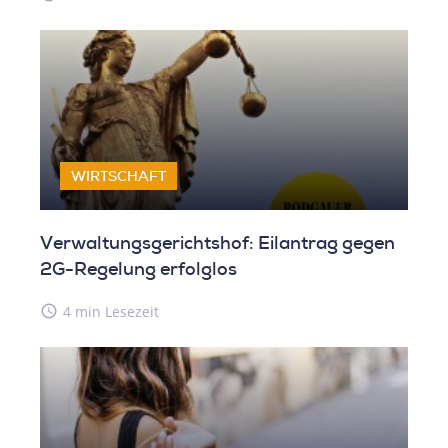
WIRTSCHAFT
Verwaltungsgerichtshof: Eilantrag gegen
2G-Regelung erfolglos
access_time
4 min Lesezeit