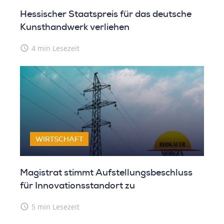
Hessischer Staatspreis für das deutsche
Kunsthandwerk verliehen
access_time
4 min Lesezeit
WIRTSCHAFT
Magistrat stimmt Aufstellungsbeschluss
für Innovationsstandort zu
access_time
5 min Lesezeit