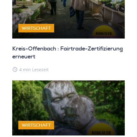
WIRTSCHAFT
Kreis-Offenbach : Fairtrade-Zertifizierung
erneuert
access_time
4 min Lesezeit
WIRTSCHAFT