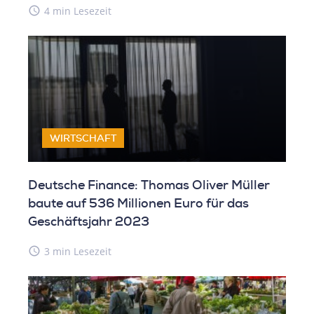
access_time
4 min Lesezeit
WIRTSCHAFT
Deutsche Finance: Thomas Oliver Müller
baute auf 536 Millionen Euro für das
Geschäftsjahr 2023
access_time
3 min Lesezeit