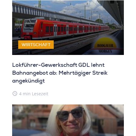
WIRTSCHAFT
Lokführer-Gewerkschaft GDL lehnt
Bahnangebot ab: Mehrtägiger Streik
angekündigt
access_time
4 min Lesezeit