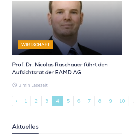
WIRTSCHAFT
Prof. Dr. Nicolas Raschauer führt den
Aufsichtsrat der EAMD AG
access_time
3 min Lesezeit
‹
1
2
3
4
5
6
7
8
9
10
.
Aktuelles