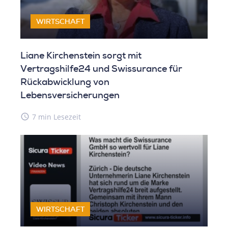
WIRTSCHAFT
Liane Kirchenstein sorgt mit
Vertragshilfe24 und Swissurance für
Rückabwicklung von
Lebensversicherungen
access_time
7 min Lesezeit
WIRTSCHAFT