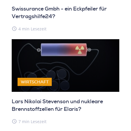
Swissurance Gmbh - ein Eckpfeiler für
Vertragshilfe24?
access_time
4 min Lesezeit
WIRTSCHAFT
Lars Nikolai Stevenson und nukleare
Brennstoffzellen für Elaris?
access_time
7 min Lesezeit